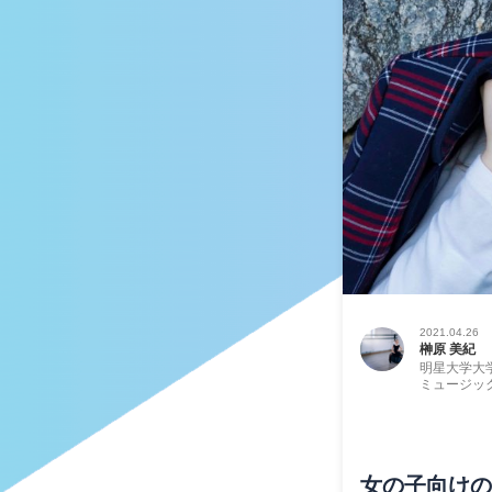
2021.04.26
榊原 美紀
明星大学大
ミュージッ
女の子向けの