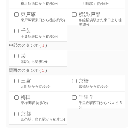
横浜駅西口から徒歩5分
「川崎駅」徒歩8分
東戸塚
横浜/戸部
東戸塚駅東口から徒歩約5分
各線横浜駅きた東口より徒
歩10分
千葉
千葉駅表口から徒歩5分
中部のスタジオ (
1
)
栄
栄駅から徒歩1分
関西のスタジオ (
5
)
三宮
京橋
元町駅から徒歩3分
京橋駅から徒歩3分
梅田
千里丘
東梅田駅 徒歩3分
千里丘駅西口からバスで15
分
京都
四条駅、鳥丸駅から徒歩1分