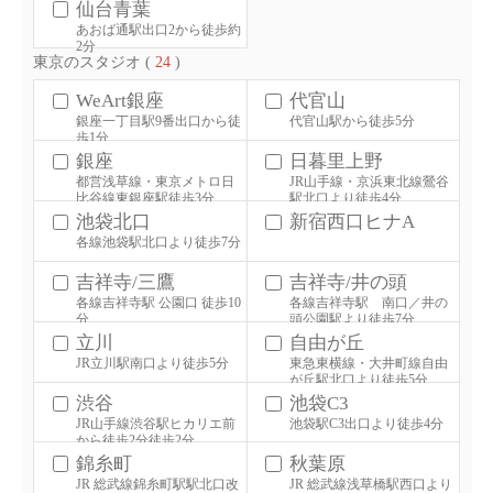
仙台青葉
あおば通駅出口2から徒歩約
2分
東京のスタジオ (
24
)
WeArt銀座
代官山
銀座一丁目駅9番出口から徒
代官山駅から徒歩5分
歩1分
銀座
日暮里上野
都営浅草線・東京メトロ日
JR山手線・京浜東北線鶯谷
比谷線東銀座駅徒歩3分
駅北口より徒歩4分
池袋北口
新宿西口ヒナA
各線池袋駅北口より徒歩7分
吉祥寺/三鷹
吉祥寺/井の頭
各線吉祥寺駅 公園口 徒歩10
各線吉祥寺駅 南口／井の
分
頭公園駅より徒歩7分
立川
自由が丘
JR立川駅南口より徒歩5分
東急東横線・大井町線自由
が丘駅北口より徒歩5分
渋谷
池袋C3
JR山手線渋谷駅ヒカリエ前
池袋駅C3出口より徒歩4分
から徒歩2分徒歩2分
錦糸町
秋葉原
JR 総武線錦糸町駅駅北口改
JR 総武線浅草橋駅西口より