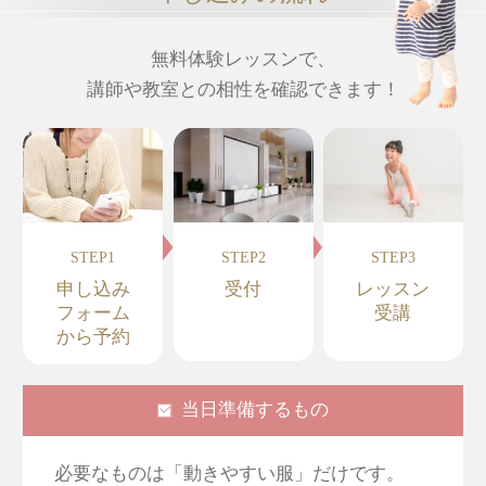
無料体験レッスンで、
講師や教室との相性を確認できます！
STEP1
STEP2
STEP3
申し込み
受付
レッスン
フォーム
受講
から予約
当日準備するもの
必要なものは「動きやすい服」だけです。