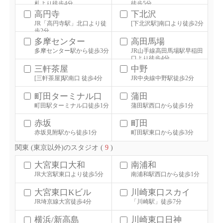
札より徒歩4分
徒歩5分
高円寺
下北沢
JR「高円寺駅」北口より徒
[下北沢駅]南口より徒歩2分
歩2分
多摩センター
高田馬場
多摩センター駅から徒歩3分
JR山手線高田馬場駅早稲田
口より徒歩4分
三軒茶屋
中野
[三軒茶屋]駅南口 徒歩4分
JR中央線中野駅徒歩2分
町田ターミナル口
蒲田
町田駅ターミナル口徒歩1分
蒲田駅西口から徒歩1分
赤坂
町田
赤坂見附駅から徒歩1分
町田駅東口から徒歩3分
関東 (東京以外)のスタジオ (
9
)
大宮東口大和
南浦和
JR大宮駅東口より徒歩5分
南浦和駅西口から徒歩1分
大宮東口Kビル
川崎東口スカイ
JR埼京線大宮徒歩4分
「川崎駅」徒歩7分
横浜/新高島
川崎東口日神