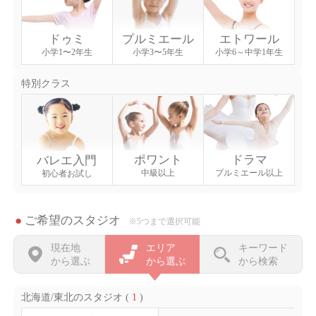
ドゥミ
エトワール
プルミエール
小学1〜2年生
小学6～中学1年生
小学3〜5年生
特別クラス
ポワント
ドラマ
バレエ入門
中級以上
プルミエール以上
初心者お試し
ご希望のスタジオ
5つまで選択可能
現在地
エリア
キーワード
から選ぶ
から選ぶ
から検索
北海道/東北のスタジオ (
1
)